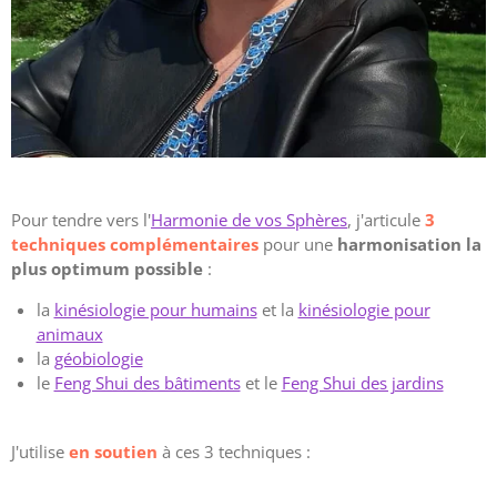
Pour tendre vers l'
Harmonie de vos Sphères
, j'articule
3
techniques complémentaires
pour une
harmonisation la
plus optimum possible
:
la
kinésiologie pour humains
et la
kinésiologie pour
animaux
la
géobiologie
le
Feng Shui des bâtiments
et le
Feng Shui des jardins
J'utilise
en soutien
à ces 3 techniques :